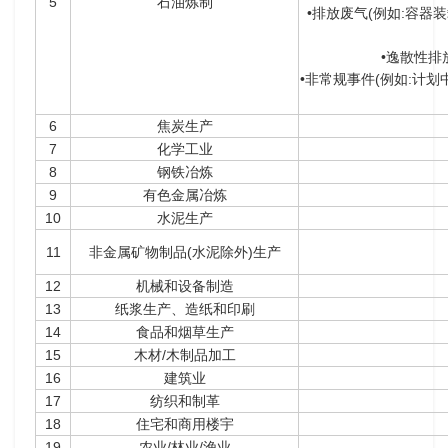
5
石油炼制
•排放废气(例如:容
•逸散性排
•非常规事件(例如:计
6
焦炭生产
7
化学工业
8
钢铁冶炼
9
有色金属冶炼
10
水泥生产
11
非金属矿物制品(水泥除外)生产
12
机械和设备制造
13
纸浆生产、造纸和印刷
14
食品和烟草生产
15
木材/木制品加工
16
建筑业
17
纺织和制革
18
住宅和商用楼宇
19
农业/林业/渔业