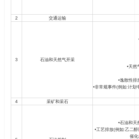
2
交通运输
3
石油和天然气开采
•天
•逸散性排
•非常规事件(例如:计
4
采矿和采石
•石油和
•工艺排放(例如:乙二
催化