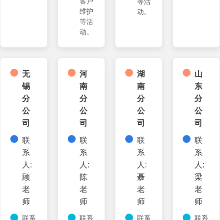
客户
等活
维护
动。
等活
动。
无
河
湖
山
锡
南
南
东
分
分
分
分
公
公
公
公
司
司
司
司
联
联
联
联
系
系
系
系
人:
人:
人:
人:
顾
陈
聂
梁
老
老
老
老
师
师
师
师
联系
联系
联系
联系