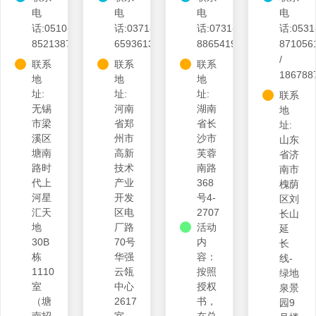
电
电
电
电
话:0510-
话:0371-
话:0731-
话:0531
85213870
65936132\13607668530
88654198\13975877185
871056
/
联系
联系
联系
186788
地
地
地
址:
址:
址:
联系
无锡
河南
湖南
地
市梁
省郑
省长
址:
溪区
州市
沙市
山东
塘南
高新
芙蓉
省济
路时
技术
南路
南市
代上
产业
368
槐荫
河星
开发
号4-
区刘
汇天
区电
2707
长山
地
厂路
活动
延
30B
70号
内
长
栋
华强
容：
线-
1110
云瓴
按照
绿地
室
中心
授权
泉景
（塘
2617
书，
园9