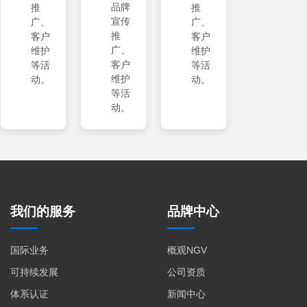
品牌
推
推
宣传
广、
广、
推
客户
客户
广、
维护
维护
客户
等活
等活
维护
动。
动。
等活
动。
我们的服务
品牌中心
国际业务
概观NGV
可持续发展
公司资质
体系认证
新闻中心