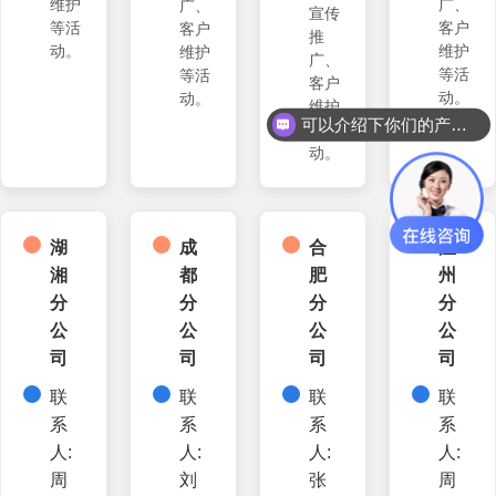
维护
广、
广、
宣传
等活
客户
客户
推
动。
维护
维护
广、
等活
等活
可以介绍下你们的产品么？
客户
动。
动。
维护
你们是怎么收费的呢？
等活
动。
湖
成
合
温
湘
都
肥
州
分
分
分
分
公
公
公
公
司
司
司
司
联
联
联
联
系
系
系
系
人:
人:
人:
人:
周
刘
张
周