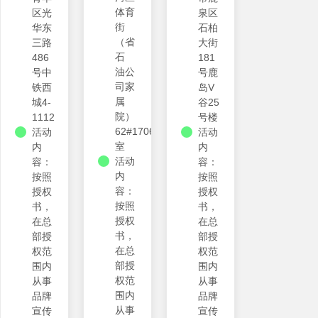
体育
区光
泉区
街
华东
石柏
（省
三路
大街
石
486
181
油公
号中
号鹿
司家
铁西
岛V
属
城4-
谷25
院）
1112
号楼
62#1706
活动
活动
室
内
内
活动
容：
容：
内
按照
按照
容：
授权
授权
按照
书，
书，
授权
在总
在总
书，
部授
部授
在总
权范
权范
部授
围内
围内
权范
从事
从事
围内
品牌
品牌
从事
宣传
宣传