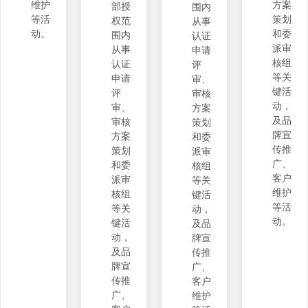
维护
方案
部授
围内
等活
策划
权范
从事
动。
和委
围内
认证
派审
从事
申请
核组
认证
评
等关
申请
审、
键活
评
审核
动，
审、
方案
及品
审核
策划
牌宣
方案
和委
传推
策划
派审
广、
和委
核组
客户
派审
等关
维护
核组
键活
等活
等关
动，
动。
键活
及品
动，
牌宣
及品
传推
牌宣
广、
传推
客户
广、
维护