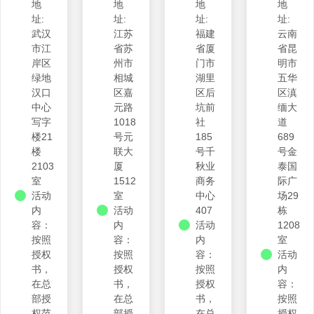
地
地
地
地
址:
址:
址:
址:
武汉
江苏
福建
云南
市江
省苏
省厦
省昆
岸区
州市
门市
明市
绿地
相城
湖里
五华
汉口
区嘉
区后
区滇
中心
元路
坑前
缅大
写字
1018
社
道
楼21
号元
185
689
楼
联大
号千
号金
2103
厦
秋业
泰国
室
1512
商务
际广
活动
室
中心
场29
内
活动
407
栋
容：
内
活动
1208
按照
容：
内
室
授权
按照
容：
活动
书，
授权
按照
内
在总
书，
授权
容：
部授
在总
书，
按照
权范
部授
在总
授权