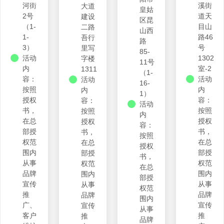
河街
溪街
大道
皇姑
2号
道天
建设
区昆
（1-
目山
二路
山西
1-
路46
吾行
路
3）
号
里写
85-
活动
1302
字楼
11号
内
室-2
1311
（1-
容：
活动
活动
16-
按照
内
内
1）
授权
容：
容：
活动
书，
按照
按照
内
在总
授权
授权
容：
部授
书，
书，
按照
权范
在总
在总
授权
围内
部授
部授
书，
从事
权范
权范
在总
品牌
围内
围内
部授
宣传
从事
从事
权范
推
品牌
品牌
围内
广、
宣传
宣传
从事
客户
推
推
品牌