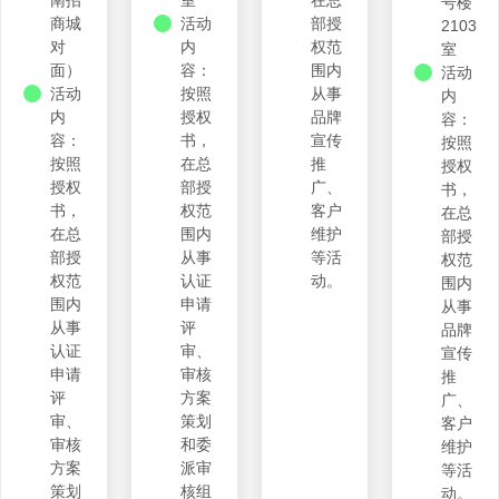
南招
室
在总
号楼
商城
活动
部授
2103
对
内
权范
室
面）
容：
围内
活动
活动
按照
从事
内
内
授权
品牌
容：
容：
书，
宣传
按照
按照
在总
推
授权
授权
部授
广、
书，
书，
权范
客户
在总
在总
围内
维护
部授
部授
从事
等活
权范
权范
认证
动。
围内
围内
申请
从事
从事
评
品牌
认证
审、
宣传
申请
审核
推
评
方案
广、
审、
策划
客户
审核
和委
维护
方案
派审
等活
策划
核组
动。