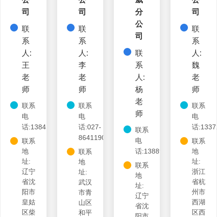
司
司
分
司
公
联
联
联
司
系
系
系
人:
人:
联
人:
王
李
系
魏
老
老
人:
老
师
师
杨
师
老
联系
联系
联系
师
电
电
电
话:13841327197
话:027-
话:1337
联系
86411903
电
联系
联系
地
话:13889814517
地
联系
址:
址:
地
联系
辽宁
浙江
址:
地
省沈
省杭
武汉
址:
阳市
州市
市青
辽宁
皇姑
西湖
山区
省沈
区柴
区西
和平
阳市