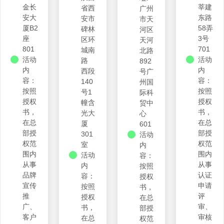
金长
莘建
省西
广州
安大
东路
安市
市天
厦B2
58弄
碑林
河区
座
3号
区环
天河
801
701
城南
北路
活动
活动
路
892
内
内
西段
号广
容：
容：
140
州国
按照
按照
号1
际科
授权
授权
幢含
贸中
书，
书，
光大
心
在总
在总
厦
601
部授
部授
301
活动
权范
权范
室
内
围内
围内
活动
容：
从事
从事
内
按照
品牌
认证
容：
授权
宣传
申请
按照
书，
推
评
授权
在总
广、
审、
书，
部授
客户
审核
在总
权范