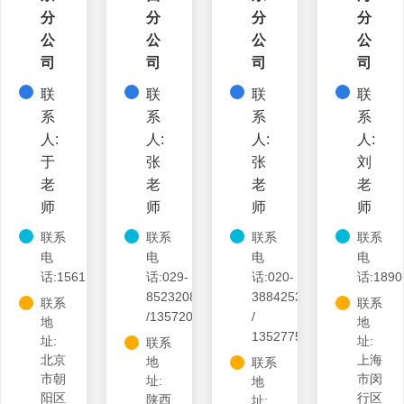
分
分
分
分
公
公
公
公
司
司
司
司
联
联
联
联
系
系
系
系
人:
人:
人:
人:
于
张
张
刘
老
老
老
老
师
师
师
师
联系
联系
联系
联系
电
电
电
电
话:15611376088
话:029-
话:020-
话:1890
85232085
38842535
联系
联系
/13572015767
/
地
地
13527756274
址:
址:
联系
北京
上海
地
联系
市朝
市闵
址:
地
阳区
行区
陕西
址: