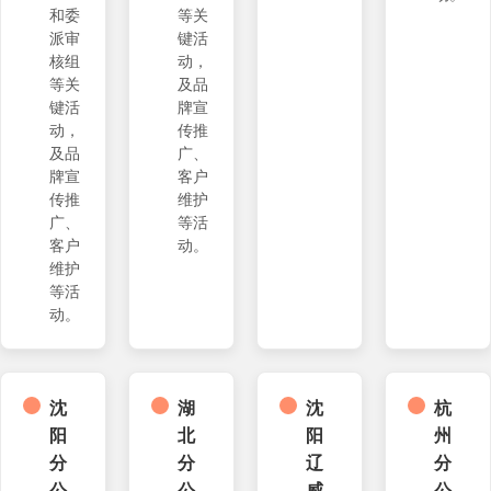
和委
等关
派审
键活
核组
动，
等关
及品
键活
牌宣
动，
传推
及品
广、
牌宣
客户
传推
维护
广、
等活
客户
动。
维护
等活
动。
沈
湖
沈
杭
阳
北
阳
州
分
分
辽
分
公
公
威
公