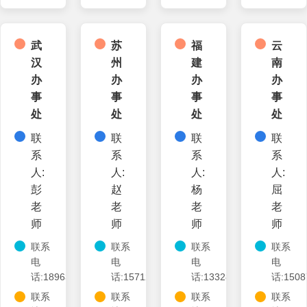
武
苏
福
云
汉
州
建
南
办
办
办
办
事
事
事
事
处
处
处
处
联
联
联
联
系
系
系
系
人:
人:
人:
人:
彭
赵
杨
屈
老
老
老
老
师
师
师
师
联系
联系
联系
联系
电
电
电
电
话:18963954911
话:15712856590
话:13328789001
话:1508
联系
联系
联系
联系