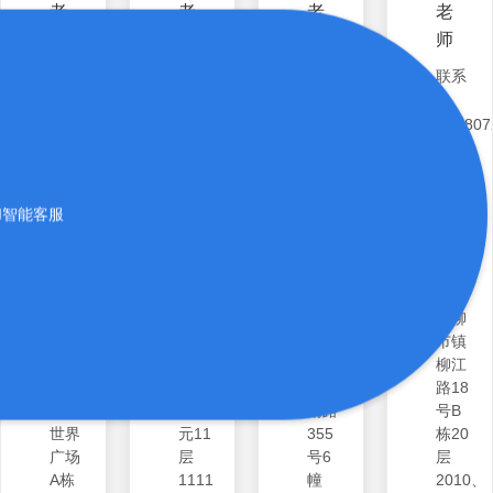
老
老
老
老
师
师
师
师
联系
联系
联系
联系
电
电
电
电
话:15308436054
话:13980941759
话:17719482744
话:1807
联系
联系
联系
联系
地
地
地
地
址:
址:
址:
址:
AI智能客服
湖南
四川
安徽
浙江
省长
省成
省合
省温
沙市
都市
肥市
州市
雨花
锦江
包河
乐清
区劳
区牡
区芜
市柳
动东
丹街
湖路
市镇
路
39号
街道
柳江
139
12栋
桐城
路18
号新
1单
南路
号B
世界
元11
355
栋20
广场
层
号6
层
A栋
1111
幢
2010、